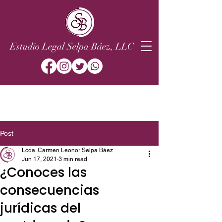
Estudio Legal Selpa Báez, LLC
Post
Lcda. Carmen Leonor Selpa Báez
Jun 17, 2021
3 min read
¿Conoces las
consecuencias
jurídicas del