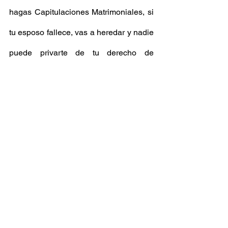
hagas Capitulaciones Matrimoniales, si 
tu esposo fallece, vas a heredar y nadie 
puede privarte de tu derecho de 
herencia. La única persona que podría 
privarte de ese derecho es tu esposo, 
pero solo puede hacerlo por las causas 
que indica la ley para la desheredación.  
¿Sabías las consecuencias de casarte? 
¿Te pareció útil esta información? 
Déjame saber en los comentarios. 